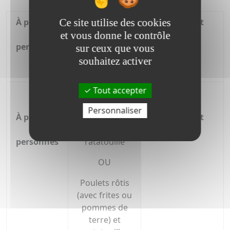
Ce site utilise des cookies
À partir de
Couscous /
10€ la part
80
Cassoulet /
et vous donne le contrôle
personnes
Paëlla /
sur ceux que vous
Tartiflette /
souhaitez activer
Choucroute
Tout accepter
Rôtissette (avec
frites ou
Personnaliser
À partir de
pommes de
10€ la part
80
terre) et
personnes
ratatouille
OU
Poulets rôtis
(avec frites ou
pommes de
terre) et