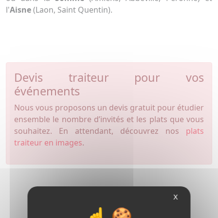
l'
Aisne
(Laon, Saint Quentin).
Devis traiteur pour vos
événements
Nous vous proposons un devis gratuit pour étudier
ensemble le nombre d’invités et les plats que vous
souhaitez. En attendant, découvrez nos
plats
traiteur en images
.
Tarifs - Prestations
X