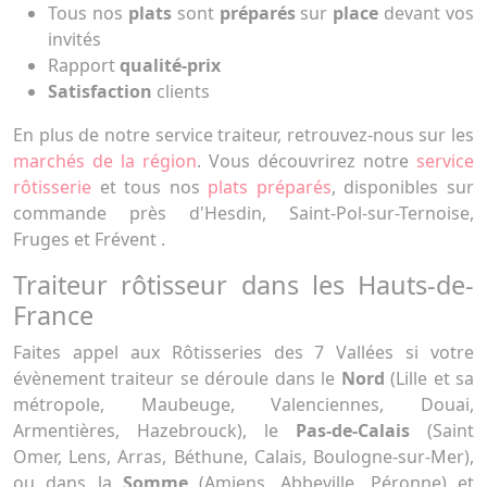
Tous nos
plats
sont
préparés
sur
place
devant vos
invités
Rapport
qu
alité-prix
Satisfaction
clients
En plus de notre service traiteur, retrouvez-nous sur les
marchés de la région
. Vous découvrirez notre
service
rôtisserie
et tous nos
plats préparés
, disponibles sur
commande près d'Hesdin, Saint-Pol-sur-Ternoise,
Fruges et Frévent .
Traiteur rôtisseur dans les Hauts-de-
France
Faites appel aux Rôtisseries des 7 Vallées si votre
évènement traiteur se déroule dans le
Nord
(Lille et sa
métropole, Maubeuge, Valenciennes, Douai,
Armentières, Hazebrouck), le
Pas-de-Calais
(Saint
Omer, Lens, Arras, Béthune, Calais, Boulogne-sur-Mer),
ou dans la
Somme
(Amiens, Abbeville, Péronne) et